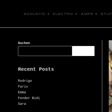
A C O U S T I C
E L E C T R I C
A M P S
S T U F
Suchen
SUCHEN
Recent Posts
Rodrigo
Faris
Emma
Fender Bidi
Sara