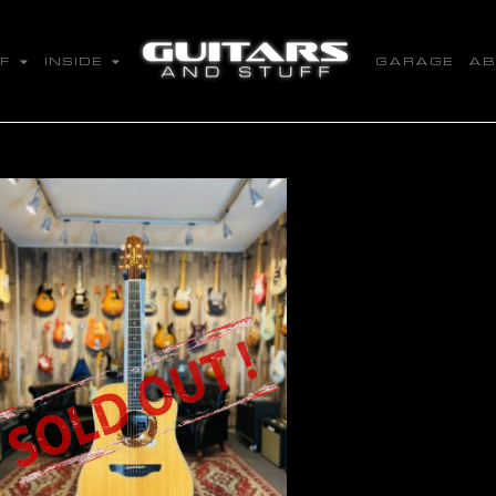
 F
I N S I D E
G A R A G E
A B