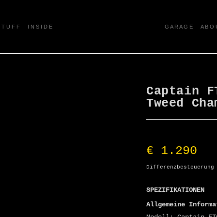
 T U F F
I N S I D E
G A R A G E
A B O 
Captain F
Tweed Cha
€
1.290
Differenzbesteuerung
SPEZIFIKATIONEN
Allgemeine Informa