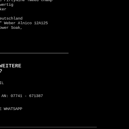
C FiftyNine Tweed Champ
wertig
ker
eutschland
″ Weber Alnico 12A125
ower Soak,
WEITERE
?
IL
 AN: 07741 - 671387
E WHATSAPP