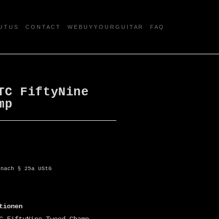
U T U S
C O N T A C T
W E B U Y Y O U R G U I T A R
F A Q
TC FiftyNine
mp
 nach § 25a UStG
tionen