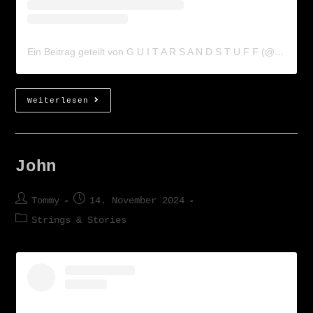
Ein Beitrag geteilt von G U I T A R S A N D S T U F F (@guitarsandstuff)
Weiterlesen
John
Tommy
14. November 2024
Strings & Stories