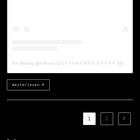
Ein Beitrag geteilt von G U I T A R S A N D S T U F F (@guitarsandstuff)
Weiterlesen
1
2