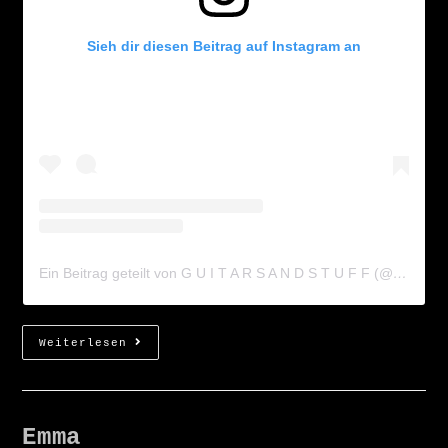
Sieh dir diesen Beitrag auf Instagram an
Ein Beitrag geteilt von G U I T A R S A N D S T U F F (@guitarsandstuff)
Weiterlesen
Emma