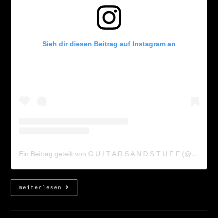
Sieh dir diesen Beitrag auf Instagram an
Ein Beitrag geteilt von G U I T A R S A N D S T U F F (@guitarsandstuff)
Weiterlesen