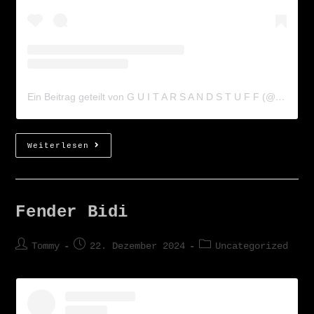
Ein Beitrag geteilt von G U I T A R S A N D S T U F F (@guitarsandstuff)
Weiterlesen
Fender Bidi
Tommy
22. Dezember 2024
Uncategorized