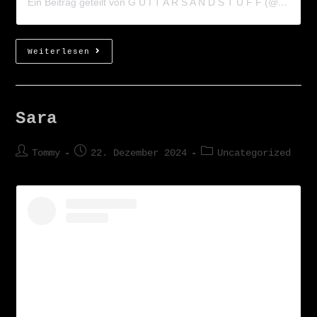
Ein Beitrag geteilt von G U I T A R S A N D S T U F F (@guitarsandstuff)
Weiterlesen
Sara
Tommy
22. Dezember 2024
Uncategorized