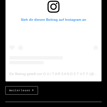
Sieh dir diesen Beitrag auf Instagram an
Ein Beitrag geteilt von G U I T A R S A N D S T U F F (@guitarsandstuff)
Weiterlesen