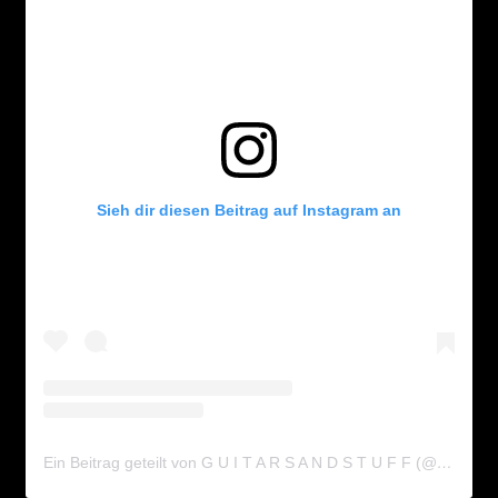
Sieh dir diesen Beitrag auf Instagram an
Ein Beitrag geteilt von G U I T A R S A N D S T U F F (@guitarsandstuff)