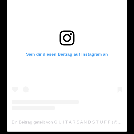
Sieh dir diesen Beitrag auf Instagram an
Ein Beitrag geteilt von G U I T A R S A N D S T U F F (@guitarsandstuff)