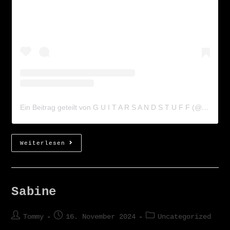
Ein Beitrag geteilt von G U I T A R S A N D S T U F F (@guitarsandstuff)
Weiterlesen
Sabine
Tommy
16. November 2024
Uncategorized